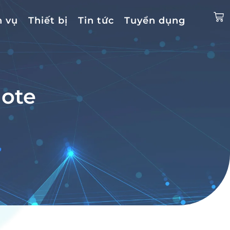
h vụ
Thiết bị
Tin tức
Tuyển dụng
mote