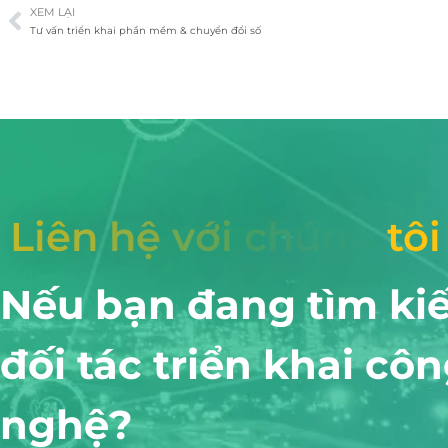
XEM LẠI
Tư vấn triển khai phần mềm & chuyển đổi số
L
i
ê
n
h
ệ
v
ớ
i
c
h
ú
n
g
t
ô
i
Nếu bạn đang tìm ki
đối tác triển khai cô
nghệ?