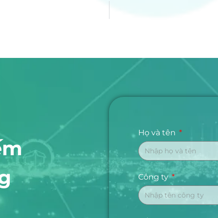
Họ và tên
ếm
ng
Công ty