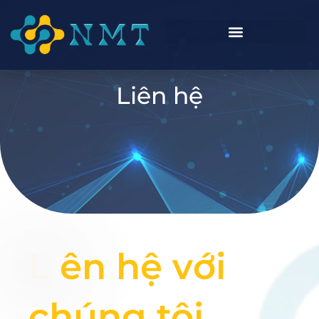
Liên hệ
L
i
ê
n
h
ệ
v
ớ
i
c
h
ú
n
g
t
ô
i