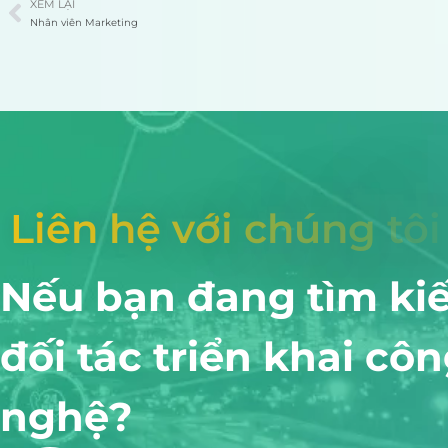
XEM LẠI
Nhân viên Marketing
L
i
ê
n
h
ệ
v
ớ
i
c
h
ú
n
g
t
ô
i
Nếu bạn đang tìm ki
đối tác triển khai cô
nghệ?