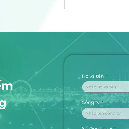
Họ và tên
ếm
ng
Công ty
Số điện thoại