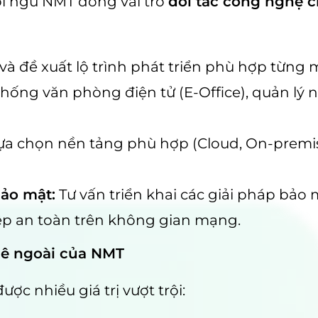
ội ngũ NMT đóng vai trò
đối tác công nghệ c
và đề xuất lộ trình phát triển phù hợp từng
 thống văn phòng điện tử (E-Office), quản l
ựa chọn nền tảng phù hợp (Cloud, On-premis
bảo mật:
Tư vấn triển khai các giải pháp bảo m
ệp an toàn trên không gian mạng.
huê ngoài của NMT
c nhiều giá trị vượt trội: