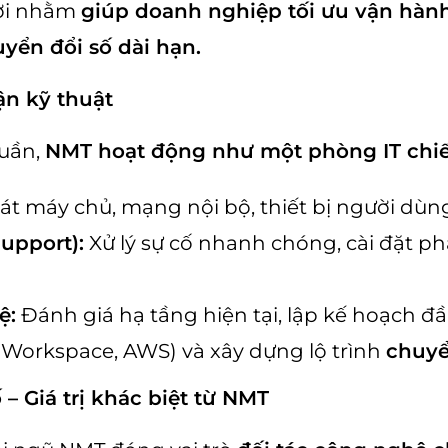
ời nhằm
giúp doanh nghiệp tối ưu vận hành
yển đổi số dài hạn.
ận kỹ thuật
huần,
NMT hoạt động như một phòng IT chiế
t máy chủ, mạng nội bộ, thiết bị người dùng,
upport):
Xử lý sự cố nhanh chóng, cài đặt ph
ệ:
Đánh giá hạ tầng hiện tại, lập kế hoạch đ
 Workspace, AWS) và xây dựng lộ trình
chuyể
– Giá trị khác biệt từ NMT