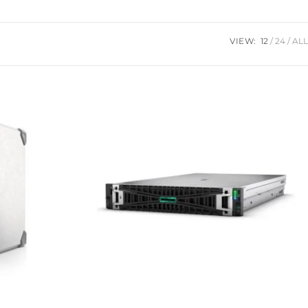
VIEW:
12
24
ALL