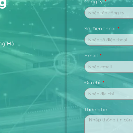
ng
Công ty
Số điện thoại
ng Hà
Email
Địa chỉ
Thông tin