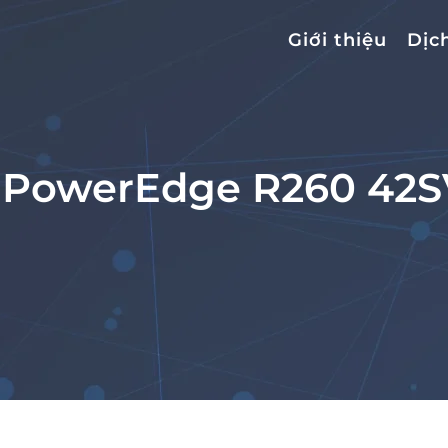
Giới thiệu
Dịc
l PowerEdge R260 42