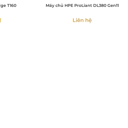
ge T160
Máy chủ HPE ProLiant DL380 Gen11
₫
Liên hệ