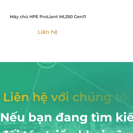
Máy chủ HPE ProLiant ML350 Gen11
Liên hệ
L
i
ê
n
h
ệ
v
ớ
i
c
h
ú
n
g
t
ô
i
Nếu bạn đang tìm ki