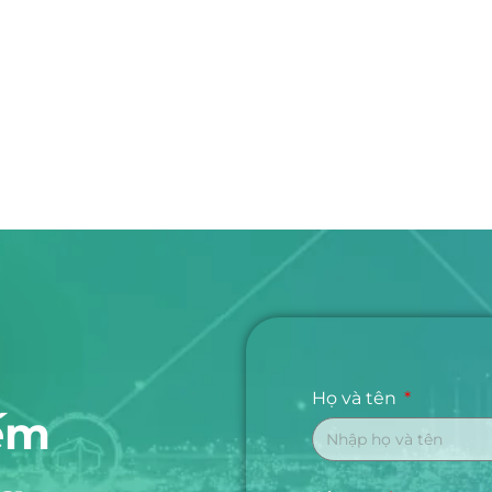
Họ và tên
ếm