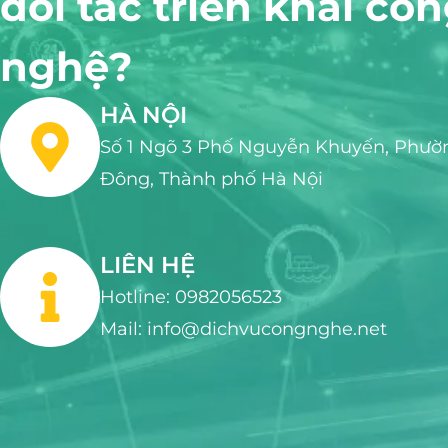
đối tác triển khai cô
nghệ?
HÀ NỘI
Số 1 Ngõ 3 Phố Nguyễn Khuyến, Phườ
Đông, Thành phố Hà Nội
LIÊN HỆ
Hotline: 0982056523
Mail: info@dichvucongnghe.net