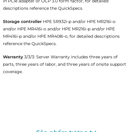
in PCIe adapter or OCP 3.0 form factor, for detailed
descriptions reference the QuickSpecs.
Storage controller
HPE SR932i-p and/or HPE MR216i-o
and/or HPE MR416i-o and/or HPE MR216i-p and/or HPE
MR416i-p and/or HPE MR408i-o, for detailed descriptions
reference the QuickSpecs.
Warranty
3/3/3: Server Warranty includes three years of
parts, three years of labor, and three years of onsite support
coverage.