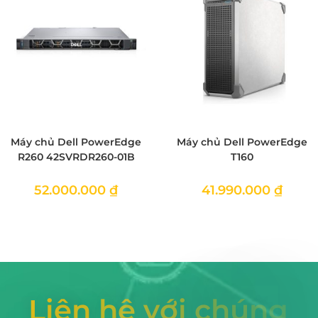
Máy chủ Dell PowerEdge
Máy chủ Dell PowerEdge
R260 42SVRDR260-01B
T160
52.000.000
₫
41.990.000
₫
L
i
ê
n
h
ệ
v
ớ
i
c
h
ú
n
g