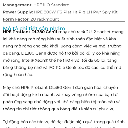
Management
: HPE iLO Standard
Power Supply
: HPE 800W FS Plat Ht Plg LH Pwr Sply Kit
Form Factor
: 2U rackmount
Mô tả chi tiết sản phẩm
HPE ProLiant DL380 Gen11
máy chủ rack 2U, 2-socket mang
lại khả năng mở rộng hiệu suất tính toán đặc biệt và khả
năng mở rộng cho các khối lượng công việc và môi trường
đa dạng. DL380 Gen11 được hỗ trợ bởi bộ xử lý có khả năng
mở rộng Intel® Xeon® thế hệ thứ 4 với tối đa 60 lõi, tăng
băng thông bộ nhớ và I/O PCIe Gen5 tốc độ cao, có thể mở
rộng hoàn hảo.
Máy chủ HPE ProLiant DL380 Gen11 đơn giản hóa, chuyển
đổi hoạt động kinh doanh và xoay vòng nhóm của bạn từ
phản ứng sang chủ động với khả năng hiển thị toàn cầu và
thông tin chi tiết thông qua bảng điều khiển tự phục vụ.
Tự động hóa các tác vụ để đạt được hiệu quả trong quá trình