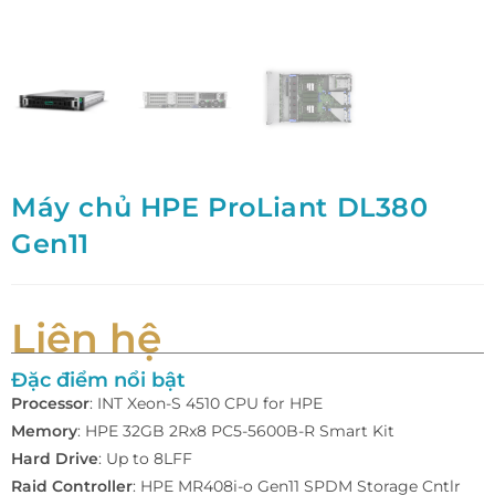
Máy chủ HPE ProLiant DL380
Gen11
Liên hệ
Đặc điểm nổi bật
Processor
: INT Xeon-S 4510 CPU for HPE
Memory
: HPE 32GB 2Rx8 PC5-5600B-R Smart Kit
Hard Drive
: Up to 8LFF
Raid Controller
: HPE MR408i-o Gen11 SPDM Storage Cntlr