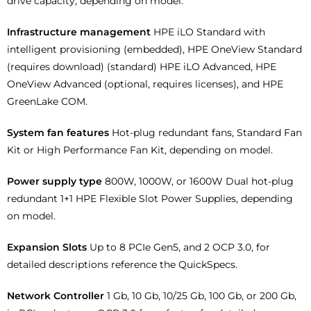
drive capacity, depending on model.
Infrastructure management
HPE iLO Standard with
intelligent provisioning (embedded), HPE OneView Standard
(requires download) (standard) HPE iLO Advanced, HPE
OneView Advanced (optional, requires licenses), and HPE
GreenLake COM.
System fan features
Hot-plug redundant fans, Standard Fan
Kit or High Performance Fan Kit, depending on model.
Power supply type
800W, 1000W, or 1600W Dual hot-plug
redundant 1+1 HPE Flexible Slot Power Supplies, depending
on model.
Expansion Slots
Up to 8 PCIe Gen5, and 2 OCP 3.0, for
detailed descriptions reference the QuickSpecs.
Network Controller
1 Gb, 10 Gb, 10/25 Gb, 100 Gb, or 200 Gb,