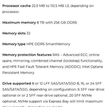
Processor cache
22.5 MB to 112.5 MB L3, depending on
processor.
Maximum memory
8 TB with 256 GB DDR5
Memory slots
32
Memory type
HPE DDR5 SmartMemory
Memory protection features
RAS – Advanced ECC, online
spare, mirroring, combined channel (lockstep) functionality,
and HPE Fast Fault Tolerant Memory (ADDDC); Intel Optane
Persistent Memory
Drive supported
8 or 12 LFF SAS/SATA/SSD 8, 16, or 24 SFF
SAS/SATA/SSD, depending on configuration. 6 SFF rear drive
optional or or 2 SFF rear-drive optional, 20 SFF NVMe
optional, NVMe support via Express Bay will limit maximum