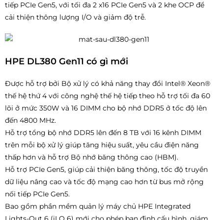
tiếp PCIe Gen5, với tối đa 2 x16 PCIe Gen5 và 2 khe OCP để
cải thiện thông lượng I/O và giảm độ trễ.
HPE DL380 Gen11 có gì mới
Được hỗ trợ bởi Bộ xử lý có khả năng thay đổi Intel® Xeon®
thế hệ thứ 4 với công nghệ thế hệ tiếp theo hỗ trợ tối đa 60
lõi ở mức 350W và 16 DIMM cho bộ nhớ DDR5 ở tốc độ lên
đến 4800 MHz.
Hỗ trợ tổng bộ nhớ DDR5 lên đến 8 TB với 16 kênh DIMM
trên mỗi bộ xử lý giúp tăng hiệu suất, yêu cầu điện năng
thấp hơn và hỗ trợ Bộ nhớ băng thông cao (HBM).
Hỗ trợ PCIe Gen5, giúp cải thiện băng thông, tốc độ truyền
dữ liệu nâng cao và tốc độ mạng cao hơn từ bus mở rộng
nối tiếp PCIe Gen5.
Bao gồm phần mềm quản lý máy chủ HPE Integrated
Lights-Out 6 (iLO 6) mới cho phép bạn định cấu hình, giám