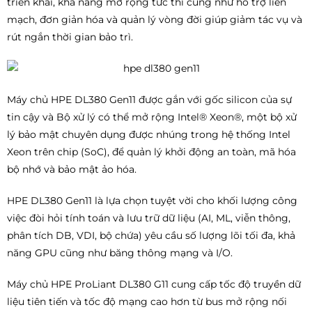
triển khai, khả năng mở rộng tức thì cũng như hỗ trợ liền
mạch, đơn giản hóa và quản lý vòng đời giúp giảm tác vụ và
rút ngắn thời gian bảo trì.
Máy chủ HPE DL380 Gen11 được gắn với gốc silicon của sự
tin cậy và Bộ xử lý có thể mở rộng Intel® Xeon®, một bộ xử
lý bảo mật chuyên dụng được nhúng trong hệ thống Intel
Xeon trên chip (SoC), để quản lý khởi động an toàn, mã hóa
bộ nhớ và bảo mật ảo hóa.
HPE DL380 Gen11 là lựa chọn tuyệt vời cho khối lượng công
việc đòi hỏi tính toán và lưu trữ dữ liệu (AI, ML, viễn thông,
phân tích DB, VDI, bộ chứa) yêu cầu số lượng lõi tối đa, khả
năng GPU cũng như băng thông mạng và I/O.
Máy chủ HPE ProLiant DL380 G11 cung cấp tốc độ truyền dữ
liệu tiên tiến và tốc độ mạng cao hơn từ bus mở rộng nối