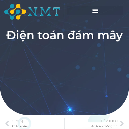
Điện toán đám mây
XEM LẠI
TIẾP THEO
Phần mềm
An toàn thông tin