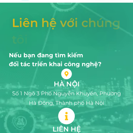
L
i
ê
n
h
ệ
v
ớ
i
c
h
ú
n
g
t
ô
i
Nếu bạn đang tìm kiếm
đối tác triển khai công nghệ?
HÀ NỘI
Số 1 Ngõ 3 Phố Nguyễn Khuyến, Phường
Hà Đông, Thành phố Hà Nội
LIÊN HỆ